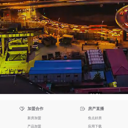


加盟合作
房产直播
新房加盟
焦点好房
产品加盟
应用下载