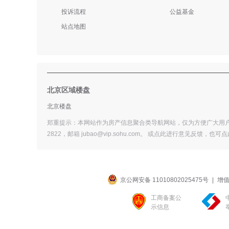
投诉流程
公益基金
站点地图
北京区域楼盘
北京楼盘
郑重提示：本网站作为房产信息聚合类导航网站，仅为方便广大用户
2822，邮箱 jubao@vip.sohu.com。 或
点此进行意见反馈，
也
可点
京公网安备 11010802025475号
|
增值
工商备案公
示信息