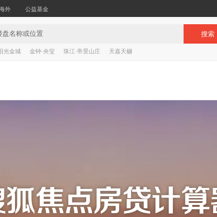
海外
公益基金
搜索
阳光金城
金钟·央玺
珠江·帝景山庄
天嘉天樾