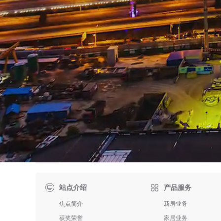

站点介绍
产品服务
焦点简介
新房业务
获奖荣誉
家居业务