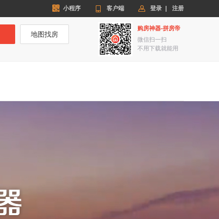


小程序

客户端
登录
|
注册
购房神器-拼房帝
地图找房
微信扫一扫
不用下载就能用