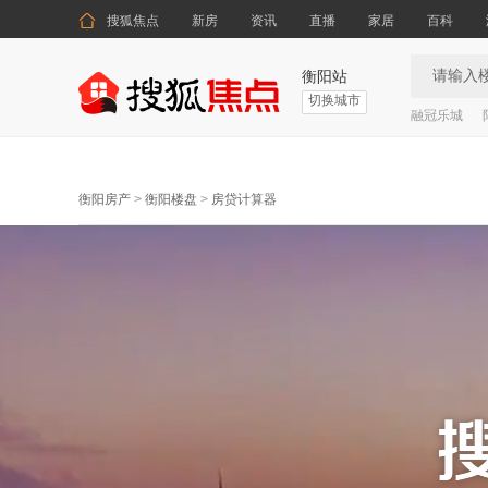

搜狐焦点
新房
资讯
直播
家居
百科
衡阳站
切换城市
融冠乐城
衡阳房产
>
衡阳楼盘
>
房贷计算器