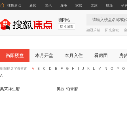

搜狐焦点
新房
资讯
直播
家居
文旅
财经
研
衡阳站
切换城市
融冠乐城
阳光金城
金
衡阳楼盘
本月开盘
本月入住
看房团
房
衡阳楼盘字母查询
A
B
C
D
E
F
G
H
I
J
K
L
M
N
O
P
Q
A
奥莱祥生府
奥园·铂誉府