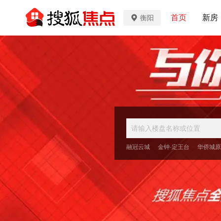
首页
新房
衡阳
融冠云城
金钟·定王台
华侨城原