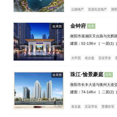
公园地产
宜居生态地产
湖
金钟府
在售
效果图
衡阳市蒸湘区天台路与光辉
建面：52-138㎡ |
一居(1)
|
大平层
名企盘
五证齐全
珠江·愉景豪庭
在售
效果图
衡阳市长丰大道与衡州大道
东）
建面：74-148㎡ |
二居(2)
|
名企盘
五证齐全
普通住宅