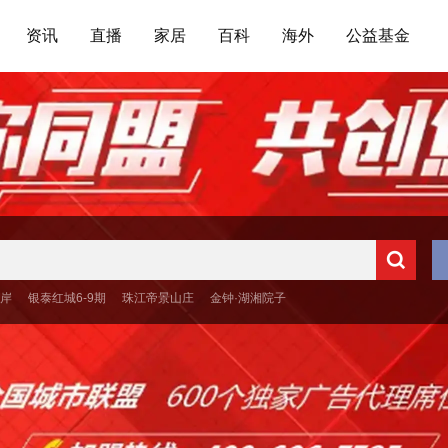
资讯
直播
家居
百科
海外
公益基金
岸
银泰红城6-9期
珠江帝景山庄
金钟·湖湘院子