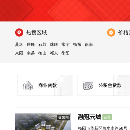
热搜区域
价格
蒸湘
雁峰
石鼓
珠晖
常宁
衡东
衡南
耒阳
南岳
衡山
祁东
衡阳
融冠云城
在售
效果图
衡阳市华新区蒸水南路58号