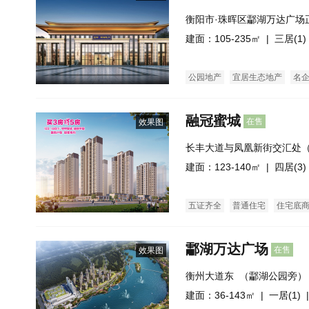
衡阳市·珠晖区酃湖万达广场
建面：105-235㎡ |
三居(1)
公园地产
宜居生态地产
名
融冠蜜城
在售
效果图
长丰大道与凤凰新街交汇处
建面：123-140㎡ |
四居(3)
五证齐全
普通住宅
住宅底
酃湖万达广场
在售
效果图
衡州大道东  （酃湖公园旁）
建面：36-143㎡ |
一居(1)
|