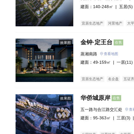
建面：140-248㎡ |
五居(5)
宜居生态地产
河景地产
大
金钟·定王台
在售
效果图
蒸湘南路
查看地图
建面：49-159㎡ |
一居(11)
宜居生态地产
名企盘
五证
华侨城原岸
在售
效果图
五一路与合江路交汇处
查
建面：95-363㎡ |
三居(3)
|