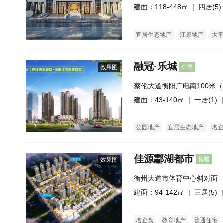
建面：118-448㎡ |
四居(5)
宜居生态地产
江景地产
大
融冠·乐城
在售
效果图
蔡伦大道衡阳广电南100米
阳直属库）
建面：43-140㎡ |
一居(1)
|
公园地产
宜居生态地产
名
佳源酃湖都市
售罄
效果图
衡州大道市体育中心斜对面
建面：94-142㎡ |
三居(5)
|
名企盘
教育地产
普通住宅