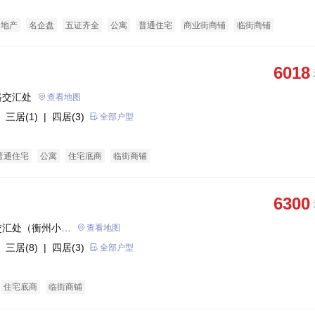
景地产
名企盘
五证齐全
公寓
普通住宅
商业街商铺
临街商铺
6018
路交汇处
查看地图
 三居(1)
| 四居(3)
全部户型
普通住宅
公寓
住宅底商
临街商铺
6300
交汇处（衡州小学
查看地图
 三居(8)
| 四居(3)
全部户型
住宅底商
临街商铺