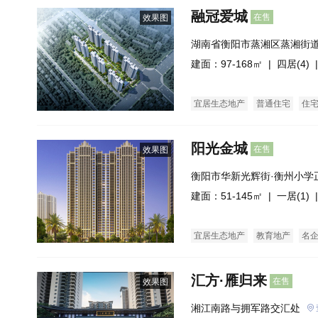
融冠爱城
在售
效果图
湖南省衡阳市蒸湘区蒸湘街
建面：97-168㎡ |
四居(4)
|
宜居生态地产
普通住宅
住
阳光金城
在售
效果图
衡阳市华新光辉街·衡州小学
建面：51-145㎡ |
一居(1)
|
宜居生态地产
教育地产
名
汇方·雁归来
在售
效果图
湘江南路与拥军路交汇处