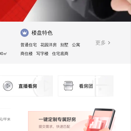
楼盘特色
更多
普通住宅
花园洋房
别墅
公寓
00㎡
商住楼
写字楼
住宅底商
临街商铺
商业街商铺
酒店式公寓
元/平米