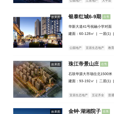
公园地产
江景地产
大平层
银泰红城6-9期
在售
效果图
华新大道41号祝融小学对面
建面：60-128㎡ |
一居(1)
|
公园地产
宜居生态地产
教
珠江帝景山庄
在售
效果图
石鼓华源大市场往北1500米
建面：93-192㎡ |
二居(1)
|
宜居生态地产
五证齐全
普
金钟·湖湘院子
在售
效果图