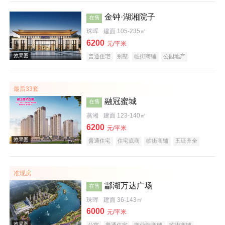
金钟·湖湘院子
在售
珠晖
建面 105-235㎡
6200
元/平米
普通住宅
别墅
临街商铺
公园地产
效果图
宜居生态地产
名企盘
五证齐全
最后33套
融冠蜜城
在售
蒸湘
建面 123-140㎡
6200
元/平米
普通住宅
住宅底商
临街商铺
五证齐全
效果图
准现房
酃湖万达广场
在售
珠晖
建面 36-143㎡
6000
元/平米
公寓
普通住宅
商业街商铺
临街商铺