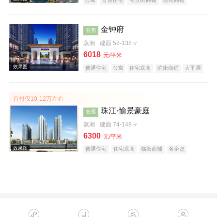
公园地产
宜居生态地产
湖景地产
名企盘
五证齐全
效果图
金钟府
在售
蒸湘
建面 52-138㎡
6018
元/平米
普通住宅
公寓
住宅底商
临街商铺
大平层
名企盘
五证齐全
首付仅10-12万左右
珠江·愉景豪庭
在售
效果图
蒸湘
建面 74-148㎡
6300
元/平米
普通住宅
住宅底商
临街商铺
名企盘
五证齐全