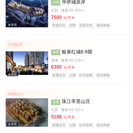
华侨城原岸
效果图
在售
石鼓
建面 95-363㎡
7500
元/平米
普通住宅
别墅
花园洋房
临街商铺
住宅底商
公园地产
江景地产
大平层
名企盘
五证齐全
1万抵2万
银泰红城6-9期
在售
蒸湘
建面 60-128㎡
效果图
6300
元/平米
普通住宅
公寓
住宅底商
临街商铺
公园地产
宜居生态地产
教育地产
五证齐全
5300元/㎡
珠江帝景山庄
在售
石鼓
建面 93-192㎡
效果图
5188
元/平米
普通住宅
公寓
住宅底商
临街商铺
宜居生态地产
五证齐全