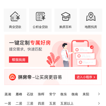
商业贷款
公积金贷款
购房百科
地图找房
蒸湘
雁峰
石鼓
珠晖
常宁
衡东
衡南
耒阳
南岳
衡山
一居
二居
三居
四居
五居
五居以上