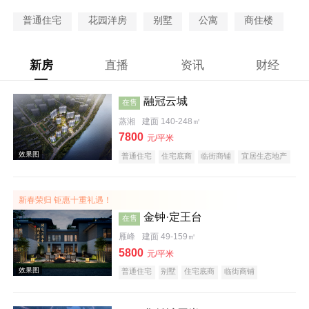
普通住宅
花园洋房
别墅
公寓
商住楼
新房
直播
资讯
财经
融冠云城
在售
蒸湘
建面 140-248㎡
7800
元/平米
普通住宅
住宅底商
临街商铺
宜居生态地产
河景地产
大平层
五证齐全
新春荣归 钜惠十重礼遇！
金钟·定王台
在售
雁峰
建面 49-159㎡
5800
元/平米
普通住宅
别墅
住宅底商
临街商铺
宜居生态地产
名企盘
五证齐全