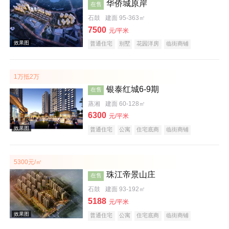
华侨城原岸
效果图
在售
石鼓
建面 95-363㎡
7500
元/平米
普通住宅
别墅
花园洋房
临街商铺
住宅底商
公园地产
江景地产
大平层
名企盘
五证齐全
1万抵2万
银泰红城6-9期
在售
蒸湘
建面 60-128㎡
效果图
6300
元/平米
普通住宅
公寓
住宅底商
临街商铺
公园地产
宜居生态地产
教育地产
五证齐全
5300元/㎡
珠江帝景山庄
在售
石鼓
建面 93-192㎡
效果图
5188
元/平米
普通住宅
公寓
住宅底商
临街商铺
宜居生态地产
五证齐全