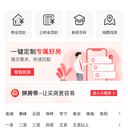
商业贷款
公积金贷款
购房百科
地图找房
蒸湘
雁峰
石鼓
珠晖
常宁
衡东
衡南
耒阳
南岳
衡山
一居
二居
三居
四居
五居
五居以上