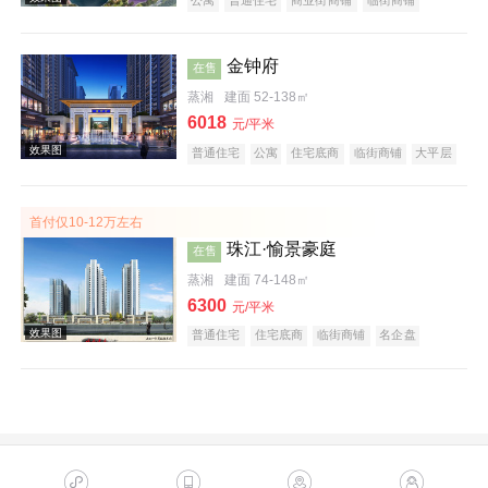
公园地产
宜居生态地产
湖景地产
名企盘
五证齐全
效果图
金钟府
在售
蒸湘
建面 52-138㎡
6018
元/平米
普通住宅
公寓
住宅底商
临街商铺
大平层
名企盘
五证齐全
首付仅10-12万左右
珠江·愉景豪庭
在售
效果图
蒸湘
建面 74-148㎡
6300
元/平米
普通住宅
住宅底商
临街商铺
名企盘
五证齐全