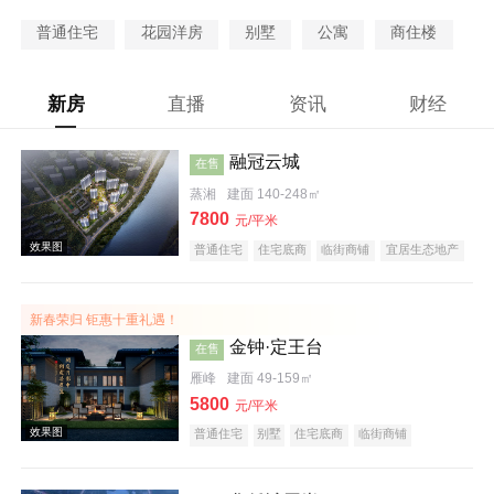
普通住宅
花园洋房
别墅
公寓
商住楼
新房
直播
资讯
财经
融冠云城
在售
蒸湘
建面 140-248㎡
7800
元/平米
普通住宅
住宅底商
临街商铺
宜居生态地产
河景地产
大平层
五证齐全
新春荣归 钜惠十重礼遇！
金钟·定王台
在售
雁峰
建面 49-159㎡
5800
元/平米
普通住宅
别墅
住宅底商
临街商铺
宜居生态地产
名企盘
五证齐全