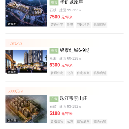
华侨城原岸
效果图
在售
石鼓
建面 95-363㎡
7500
元/平米
普通住宅
别墅
花园洋房
临街商铺
住宅底商
公园地产
江景地产
大平层
名企盘
五证齐全
1万抵2万
银泰红城6-9期
在售
蒸湘
建面 60-128㎡
效果图
6300
元/平米
普通住宅
公寓
住宅底商
临街商铺
公园地产
宜居生态地产
教育地产
五证齐全
5300元/㎡
珠江帝景山庄
在售
石鼓
建面 93-192㎡
效果图
5188
元/平米
普通住宅
公寓
住宅底商
临街商铺
宜居生态地产
五证齐全