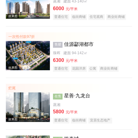
蒸湘
建面 43-140㎡
6000
元/平米
普通住宅
临街商铺
住宅底商
商业街商铺
公寓
公园地产
宜居生态地产
名企盘
五证齐全
一次性付款97折
效果图
佳源酃湖都市
售罄
珠晖
建面 94-142㎡
6300
元/平米
普通住宅
花园洋房
公寓
商业街商铺
名企盘
教育地产
烂尾
效果图
星善·九龙台
在售
蒸湘
5800
元/平米
普通住宅
临街商铺
宜居生态地产