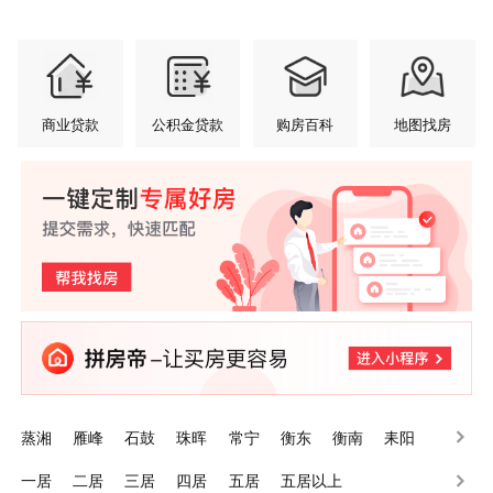
商业贷款
公积金贷款
购房百科
地图找房
蒸湘
雁峰
石鼓
珠晖
常宁
衡东
衡南
耒阳
南岳
衡山
一居
二居
三居
四居
五居
五居以上