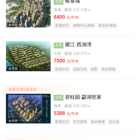
银泰城
在售
蒸湘
建面 113-136㎡
6400
效果图
元/平米
普通住宅
购物中心商铺
商业街商铺
住宅底商
宜居生态地产
名企盘
五证齐全
耀江·西湖湾
在售
石鼓
建面 128-175㎡
7000
元/平米
普通住宅
花园洋房
别墅
临街商铺
住宅底商
洋房
公园地产
宜居生态地产
效果图
湖景地产
名企盘
五证齐全
新春安家6重盛惠！！！
碧桂园·酃湖世家
在售
珠晖
建面 105-140㎡
5388
元/平米
普通住宅
住宅底商
临街商铺
名企盘
五证齐全