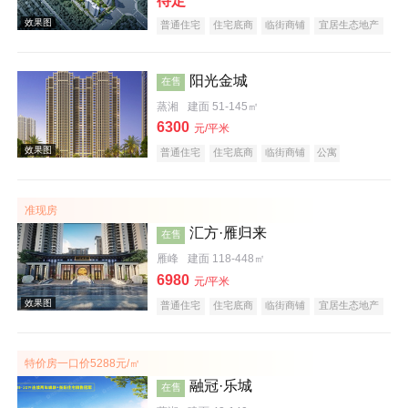
待定
效果图
普通住宅
住宅底商
临街商铺
宜居生态地产
阳光金城
在售
蒸湘
建面 51-145㎡
6300
元/平米
普通住宅
住宅底商
临街商铺
公寓
效果图
宜居生态地产
教育地产
名企盘
准现房
汇方·雁归来
在售
雁峰
建面 118-448㎡
6980
元/平米
普通住宅
住宅底商
临街商铺
宜居生态地产
江景地产
大平层
五证齐全
效果图
特价房一口价5288元/㎡
融冠·乐城
在售