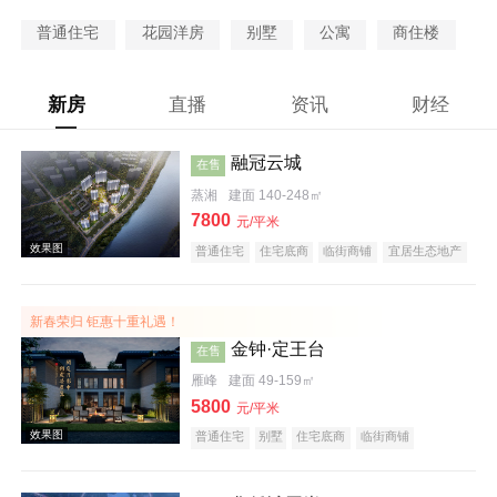
普通住宅
花园洋房
别墅
公寓
商住楼
新房
直播
资讯
财经
融冠云城
在售
蒸湘
建面 140-248㎡
7800
元/平米
普通住宅
住宅底商
临街商铺
宜居生态地产
河景地产
大平层
五证齐全
新春荣归 钜惠十重礼遇！
金钟·定王台
在售
雁峰
建面 49-159㎡
5800
元/平米
普通住宅
别墅
住宅底商
临街商铺
宜居生态地产
名企盘
五证齐全