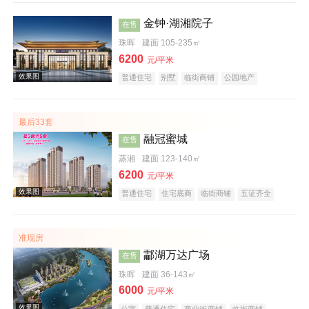
金钟·湖湘院子
在售
珠晖
建面 105-235㎡
6200
元/平米
普通住宅
别墅
临街商铺
公园地产
效果图
宜居生态地产
名企盘
五证齐全
最后33套
融冠蜜城
在售
蒸湘
建面 123-140㎡
6200
元/平米
普通住宅
住宅底商
临街商铺
五证齐全
效果图
准现房
酃湖万达广场
在售
珠晖
建面 36-143㎡
6000
元/平米
公寓
普通住宅
商业街商铺
临街商铺