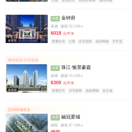
公园地产
宜居生态地产
湖景地产
名企盘
五证齐全
效果图
金钟府
在售
蒸湘
建面 52-138㎡
6018
元/平米
普通住宅
公寓
住宅底商
临街商铺
大平层
名企盘
五证齐全
首付仅10-12万左右
珠江·愉景豪庭
在售
效果图
蒸湘
建面 74-148㎡
6300
元/平米
普通住宅
住宅底商
临街商铺
名企盘
五证齐全
交1000诚意金
融冠爱城
在售
衡阳
建面 97-168㎡