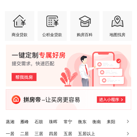
商业贷款
公积金贷款
购房百科
地图找房
蒸湘
雁峰
石鼓
珠晖
常宁
衡东
衡南
耒阳
南岳
衡山
一居
二居
三居
四居
五居
五居以上