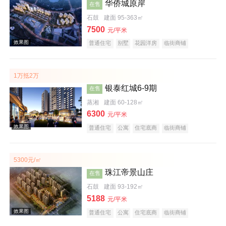
华侨城原岸
效果图
在售
石鼓
建面 95-363㎡
7500
元/平米
普通住宅
别墅
花园洋房
临街商铺
住宅底商
公园地产
江景地产
大平层
名企盘
五证齐全
1万抵2万
银泰红城6-9期
在售
蒸湘
建面 60-128㎡
效果图
6300
元/平米
普通住宅
公寓
住宅底商
临街商铺
公园地产
宜居生态地产
教育地产
五证齐全
5300元/㎡
珠江帝景山庄
在售
石鼓
建面 93-192㎡
效果图
5188
元/平米
普通住宅
公寓
住宅底商
临街商铺
宜居生态地产
五证齐全