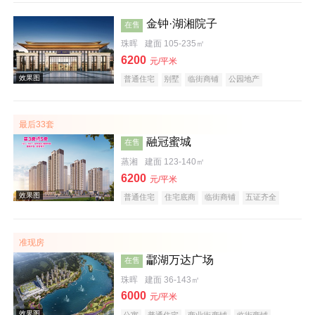
金钟·湖湘院子
在售
珠晖
建面 105-235㎡
6200
元/平米
普通住宅
别墅
临街商铺
公园地产
效果图
宜居生态地产
名企盘
五证齐全
最后33套
融冠蜜城
在售
蒸湘
建面 123-140㎡
6200
元/平米
普通住宅
住宅底商
临街商铺
五证齐全
效果图
准现房
酃湖万达广场
在售
珠晖
建面 36-143㎡
6000
元/平米
公寓
普通住宅
商业街商铺
临街商铺