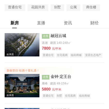
普通住宅
花园洋房
别墅
公寓
商住楼
新房
直播
资讯
财经
融冠云城
在售
蒸湘
建面 140-248㎡
7800
元/平米
普通住宅
住宅底商
临街商铺
宜居生态地产
河景地产
大平层
五证齐全
新春荣归 钜惠十重礼遇！
金钟·定王台
在售
雁峰
建面 49-159㎡
5800
元/平米
普通住宅
别墅
住宅底商
临街商铺
宜居生态地产
名企盘
五证齐全