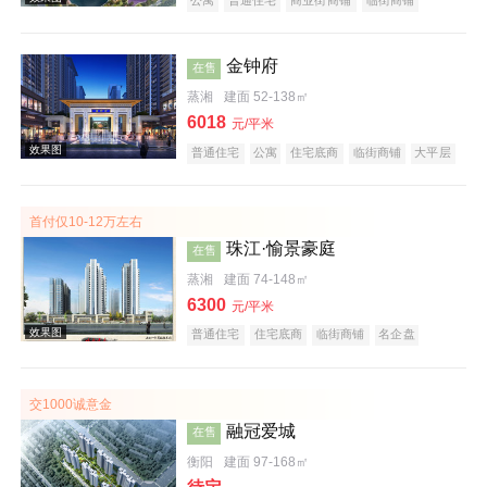
公园地产
宜居生态地产
湖景地产
名企盘
五证齐全
效果图
金钟府
在售
蒸湘
建面 52-138㎡
6018
元/平米
普通住宅
公寓
住宅底商
临街商铺
大平层
名企盘
五证齐全
首付仅10-12万左右
珠江·愉景豪庭
在售
效果图
蒸湘
建面 74-148㎡
6300
元/平米
普通住宅
住宅底商
临街商铺
名企盘
五证齐全
交1000诚意金
融冠爱城
在售
衡阳
建面 97-168㎡