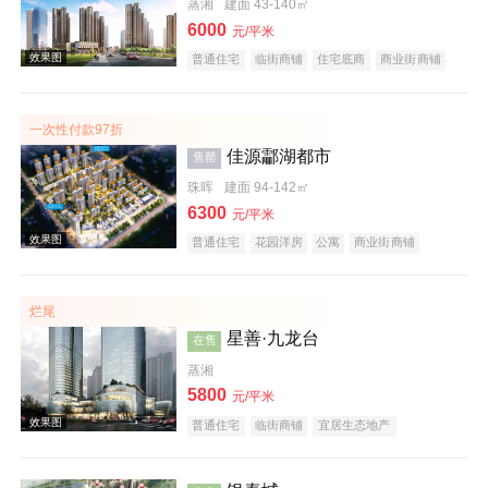
蒸湘
建面 43-140㎡
6000
元/平米
普通住宅
临街商铺
住宅底商
商业街商铺
公寓
公园地产
宜居生态地产
名企盘
五证齐全
一次性付款97折
效果图
佳源酃湖都市
售罄
珠晖
建面 94-142㎡
6300
元/平米
普通住宅
花园洋房
公寓
商业街商铺
名企盘
教育地产
烂尾
效果图
星善·九龙台
在售
蒸湘
5800
元/平米
普通住宅
临街商铺
宜居生态地产