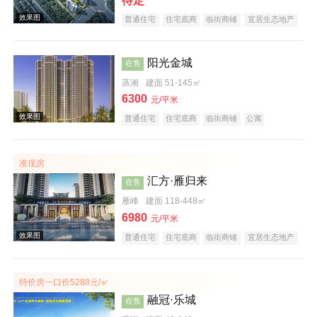
待定
效果图
普通住宅
住宅底商
临街商铺
宜居生态地产
阳光金城
在售
蒸湘
建面 51-145㎡
6300
元/平米
普通住宅
住宅底商
临街商铺
公寓
效果图
宜居生态地产
教育地产
名企盘
准现房
汇方·雁归来
在售
雁峰
建面 118-448㎡
6980
元/平米
普通住宅
住宅底商
临街商铺
宜居生态地产
江景地产
大平层
五证齐全
效果图
特价房一口价5288元/㎡
融冠·乐城
在售