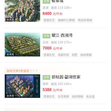
银泰城
在售
蒸湘
建面 113-136㎡
6400
效果图
元/平米
普通住宅
购物中心商铺
商业街商铺
住宅底商
宜居生态地产
名企盘
五证齐全
耀江·西湖湾
在售
石鼓
建面 128-175㎡
7000
元/平米
普通住宅
花园洋房
别墅
临街商铺
住宅底商
洋房
公园地产
宜居生态地产
效果图
湖景地产
名企盘
五证齐全
新春安家6重盛惠！！！
碧桂园·酃湖世家
在售
珠晖
建面 105-140㎡
5388
元/平米
普通住宅
住宅底商
临街商铺
名企盘
五证齐全