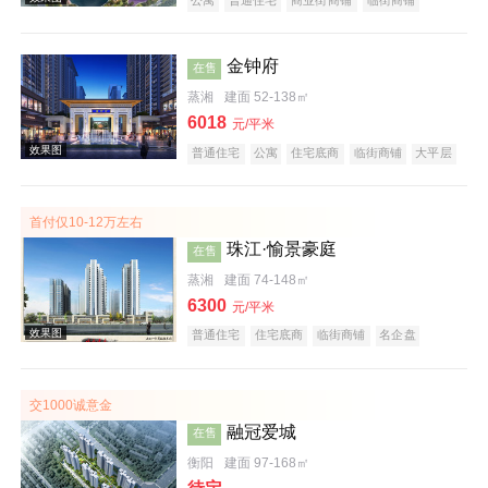
公园地产
宜居生态地产
湖景地产
名企盘
五证齐全
效果图
金钟府
在售
蒸湘
建面 52-138㎡
6018
元/平米
普通住宅
公寓
住宅底商
临街商铺
大平层
名企盘
五证齐全
首付仅10-12万左右
珠江·愉景豪庭
在售
效果图
蒸湘
建面 74-148㎡
6300
元/平米
普通住宅
住宅底商
临街商铺
名企盘
五证齐全
交1000诚意金
融冠爱城
在售
衡阳
建面 97-168㎡