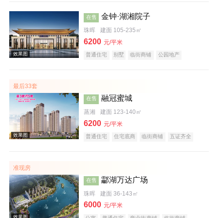
金钟·湖湘院子
在售
珠晖
建面 105-235㎡
6200
元/平米
普通住宅
别墅
临街商铺
公园地产
效果图
宜居生态地产
名企盘
五证齐全
最后33套
融冠蜜城
在售
蒸湘
建面 123-140㎡
6200
元/平米
普通住宅
住宅底商
临街商铺
五证齐全
效果图
准现房
酃湖万达广场
在售
珠晖
建面 36-143㎡
6000
元/平米
公寓
普通住宅
商业街商铺
临街商铺