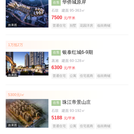
华侨城原岸
效果图
在售
石鼓
建面 95-363㎡
7500
元/平米
普通住宅
别墅
花园洋房
临街商铺
住宅底商
公园地产
江景地产
大平层
名企盘
五证齐全
1万抵2万
银泰红城6-9期
在售
蒸湘
建面 60-128㎡
效果图
6300
元/平米
普通住宅
公寓
住宅底商
临街商铺
公园地产
宜居生态地产
教育地产
五证齐全
5300元/㎡
珠江帝景山庄
在售
石鼓
建面 93-192㎡
效果图
5188
元/平米
普通住宅
公寓
住宅底商
临街商铺
宜居生态地产
五证齐全