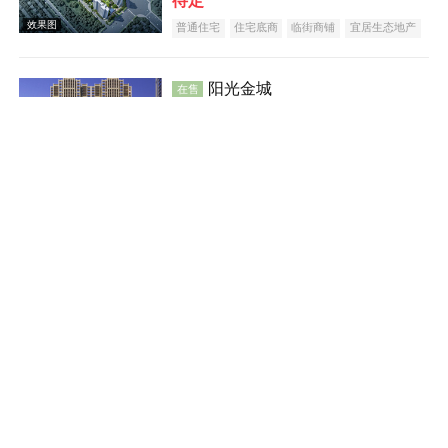
待定
效果图
普通住宅
住宅底商
临街商铺
宜居生态地产
阳光金城
在售
蒸湘
建面 51-145㎡
6300
元/平米
普通住宅
住宅底商
临街商铺
公寓
效果图
宜居生态地产
教育地产
名企盘
准现房
汇方·雁归来
在售
雁峰
建面 118-448㎡
6980
元/平米
普通住宅
住宅底商
临街商铺
宜居生态地产
江景地产
大平层
五证齐全
效果图
特价房一口价5288元/㎡
融冠·乐城
在售