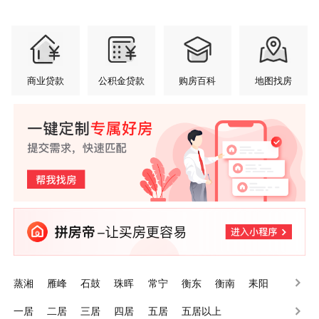
商业贷款
公积金贷款
购房百科
地图找房
蒸湘
雁峰
石鼓
珠晖
常宁
衡东
衡南
耒阳
南岳
衡山
一居
二居
三居
四居
五居
五居以上