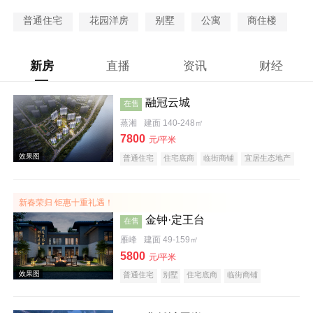
普通住宅
花园洋房
别墅
公寓
商住楼
新房
直播
资讯
财经
融冠云城
在售
蒸湘
建面 140-248㎡
7800
元/平米
普通住宅
住宅底商
临街商铺
宜居生态地产
河景地产
大平层
五证齐全
新春荣归 钜惠十重礼遇！
金钟·定王台
在售
雁峰
建面 49-159㎡
5800
元/平米
普通住宅
别墅
住宅底商
临街商铺
宜居生态地产
名企盘
五证齐全