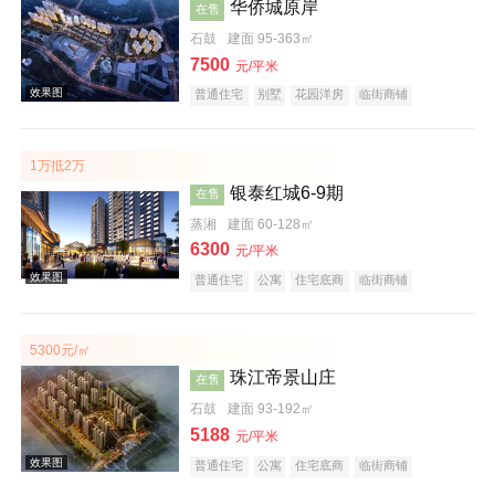
华侨城原岸
效果图
在售
石鼓
建面 95-363㎡
7500
元/平米
普通住宅
别墅
花园洋房
临街商铺
住宅底商
公园地产
江景地产
大平层
名企盘
五证齐全
1万抵2万
银泰红城6-9期
在售
蒸湘
建面 60-128㎡
效果图
6300
元/平米
普通住宅
公寓
住宅底商
临街商铺
公园地产
宜居生态地产
教育地产
五证齐全
5300元/㎡
珠江帝景山庄
在售
石鼓
建面 93-192㎡
效果图
5188
元/平米
普通住宅
公寓
住宅底商
临街商铺
宜居生态地产
五证齐全