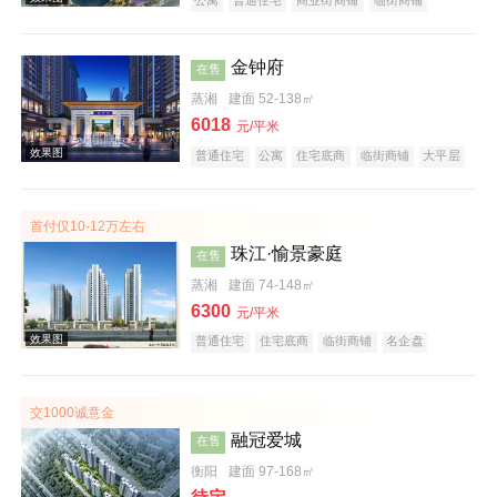
公园地产
宜居生态地产
湖景地产
名企盘
五证齐全
效果图
金钟府
在售
蒸湘
建面 52-138㎡
6018
元/平米
普通住宅
公寓
住宅底商
临街商铺
大平层
名企盘
五证齐全
首付仅10-12万左右
珠江·愉景豪庭
在售
效果图
蒸湘
建面 74-148㎡
6300
元/平米
普通住宅
住宅底商
临街商铺
名企盘
五证齐全
交1000诚意金
融冠爱城
在售
衡阳
建面 97-168㎡