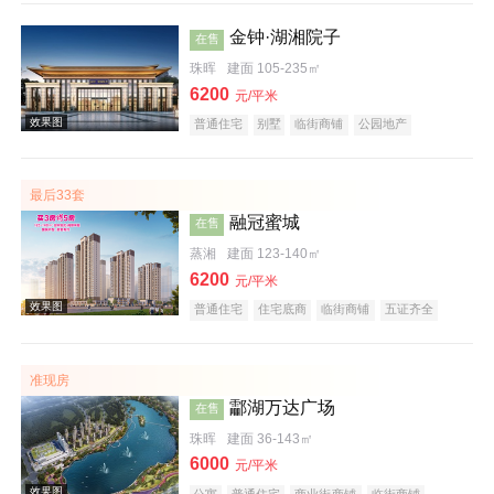
金钟·湖湘院子
在售
珠晖
建面 105-235㎡
6200
元/平米
普通住宅
别墅
临街商铺
公园地产
效果图
宜居生态地产
名企盘
五证齐全
最后33套
融冠蜜城
在售
蒸湘
建面 123-140㎡
6200
元/平米
普通住宅
住宅底商
临街商铺
五证齐全
效果图
准现房
酃湖万达广场
在售
珠晖
建面 36-143㎡
6000
元/平米
公寓
普通住宅
商业街商铺
临街商铺