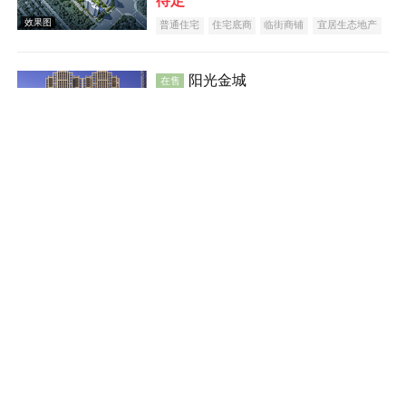
待定
效果图
普通住宅
住宅底商
临街商铺
宜居生态地产
阳光金城
在售
蒸湘
建面 51-145㎡
6300
元/平米
普通住宅
住宅底商
临街商铺
公寓
效果图
宜居生态地产
教育地产
名企盘
准现房
汇方·雁归来
在售
雁峰
建面 118-448㎡
6980
元/平米
普通住宅
住宅底商
临街商铺
宜居生态地产
江景地产
大平层
五证齐全
效果图
特价房一口价5288元/㎡
融冠·乐城
在售