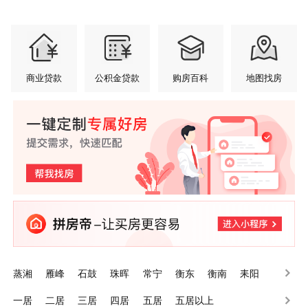
商业贷款
公积金贷款
购房百科
地图找房
蒸湘
雁峰
石鼓
珠晖
常宁
衡东
衡南
耒阳
南岳
衡山
一居
二居
三居
四居
五居
五居以上