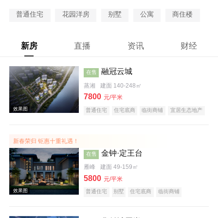
普通住宅
花园洋房
别墅
公寓
商住楼
新房
直播
资讯
财经
融冠云城
在售
蒸湘
建面 140-248㎡
7800
元/平米
普通住宅
住宅底商
临街商铺
宜居生态地产
河景地产
大平层
五证齐全
新春荣归 钜惠十重礼遇！
金钟·定王台
在售
雁峰
建面 49-159㎡
5800
元/平米
普通住宅
别墅
住宅底商
临街商铺
宜居生态地产
名企盘
五证齐全