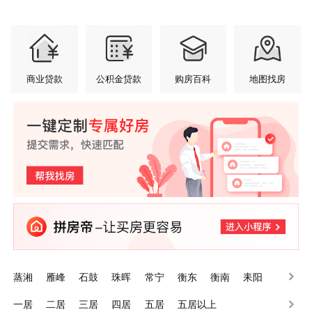
商业贷款
公积金贷款
购房百科
地图找房
蒸湘
雁峰
石鼓
珠晖
常宁
衡东
衡南
耒阳
南岳
衡山
一居
二居
三居
四居
五居
五居以上