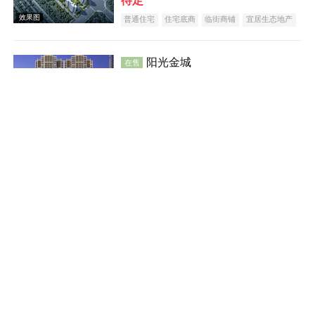
待定
效果图
普通住宅
住宅底商
临街商铺
宜居生态地产
阳光金城
在售
蒸湘
建面 51-145㎡
6300
元/平米
普通住宅
住宅底商
临街商铺
公寓
效果图
宜居生态地产
教育地产
名企盘
准现房
汇方·雁归来
在售
雁峰
建面 118-448㎡
6980
元/平米
普通住宅
住宅底商
临街商铺
宜居生态地产
江景地产
大平层
五证齐全
效果图
特价房一口价5288元/㎡
融冠·乐城
在售