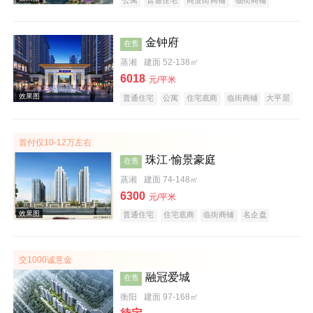
公园地产
宜居生态地产
湖景地产
名企盘
五证齐全
效果图
金钟府
在售
蒸湘
建面 52-138㎡
6018
元/平米
普通住宅
公寓
住宅底商
临街商铺
大平层
名企盘
五证齐全
首付仅10-12万左右
珠江·愉景豪庭
在售
效果图
蒸湘
建面 74-148㎡
6300
元/平米
普通住宅
住宅底商
临街商铺
名企盘
五证齐全
交1000诚意金
融冠爱城
在售
衡阳
建面 97-168㎡