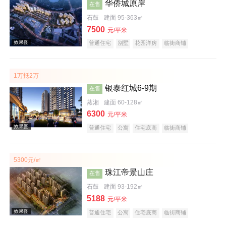
华侨城原岸
效果图
在售
石鼓
建面 95-363㎡
7500
元/平米
普通住宅
别墅
花园洋房
临街商铺
住宅底商
公园地产
江景地产
大平层
名企盘
五证齐全
1万抵2万
银泰红城6-9期
在售
蒸湘
建面 60-128㎡
效果图
6300
元/平米
普通住宅
公寓
住宅底商
临街商铺
公园地产
宜居生态地产
教育地产
五证齐全
5300元/㎡
珠江帝景山庄
在售
石鼓
建面 93-192㎡
效果图
5188
元/平米
普通住宅
公寓
住宅底商
临街商铺
宜居生态地产
五证齐全