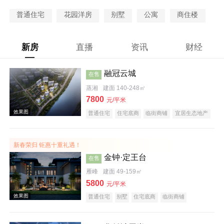
普通住宅
花园洋房
别墅
公寓
商住楼
新房
直播
资讯
财经
融冠云城
在售
蒸湘
建面 140-248㎡
7800
元/平米
普通住宅
住宅底商
临街商铺
宜居生态地产
河景地产
大平层
五证齐全
新春荣归 钜惠十重礼遇！
金钟·定王台
在售
雁峰
建面 49-159㎡
5800
元/平米
普通住宅
别墅
住宅底商
临街商铺
宜居生态地产
名企盘
五证齐全