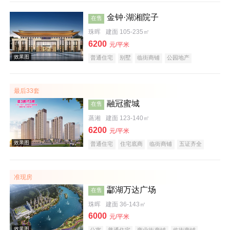
金钟·湖湘院子
在售
珠晖
建面 105-235㎡
6200
元/平米
普通住宅
别墅
临街商铺
公园地产
效果图
宜居生态地产
名企盘
五证齐全
最后33套
融冠蜜城
在售
蒸湘
建面 123-140㎡
6200
元/平米
普通住宅
住宅底商
临街商铺
五证齐全
效果图
准现房
酃湖万达广场
在售
珠晖
建面 36-143㎡
6000
元/平米
公寓
普通住宅
商业街商铺
临街商铺